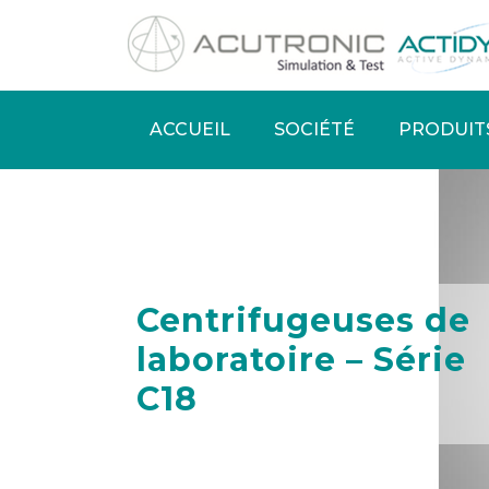
Aller
au
contenu
principal
ACCUEIL
SOCIÉTÉ
PRODUIT
Main
navigation
Centrifugeuses de
laboratoire – Série
C18