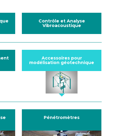
ique
Contrôle et Analyse
Vibroacoustique
ment
Accessoires pour
modélisation géotechnique
ise
Pénétromètres