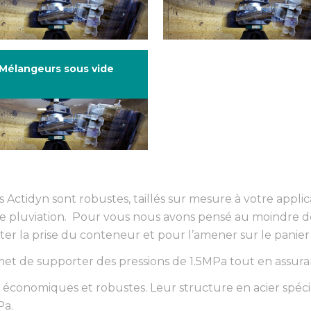
Mélangeurs sous vide
Actidyn sont robustes, taillés sur mesure à votre applic
de pluviation. Pour vous nous avons pensé au moindre d
ter la prise du conteneur et pour l’amener sur le panier 
rmet de supporter des pressions de 1.5MPa tout en assura
 économiques et robustes. Leur structure en acier
spéci
Pa.