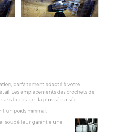
ation, parfaitement adapté à votre
étail. Les emplacements des crochets de
dans la position la plus sécurisée.
nt un poids minimal.
al soudé leur garantie une