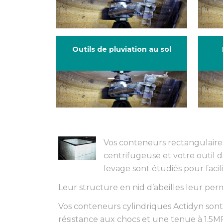
Outils de pluviation au sol
Vos conteneurs rectangulaires 
centrifugeuse et votre outil 
levage sont étudiés pour facili
Leur structure en nid d’abeilles leur pe
Vos conteneurs cylindriques Actidyn sont
résistance aux chocs et une tenue à 1.5M